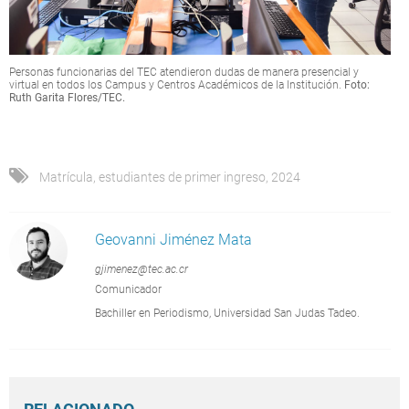
Personas funcionarias del TEC atendieron dudas de manera presencial y
virtual en todos los Campus y Centros Académicos de la Institución.
Foto:
Ruth Garita Flores/TEC.
Matrícula
,
estudiantes de primer ingreso
,
2024
Geovanni Jiménez Mata
gjimenez@tec.ac.cr
Comunicador
Bachiller en Periodismo, Universidad San Judas Tadeo.