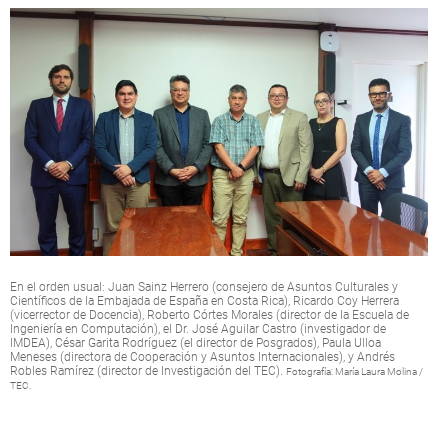
En el orden usual: Juan Sainz Herrero (consejero de Asuntos Culturales y
Científicos de la Embajada de España en Costa Rica), Ricardo Coy Herrera
(vicerrector de Docencia), Roberto Córtes Morales (director de la Escuela de
Ingeniería en Computación), el Dr. José Aguilar Castro (investigador de
IMDEA), César Garita Rodríguez (el director de Posgrados), Paula Ulloa
Meneses (directora de Cooperación y Asuntos Internacionales), y Andrés
Robles Ramírez (director de Investigación del TEC).
Fotografía: María Laura Molina /
TEC.