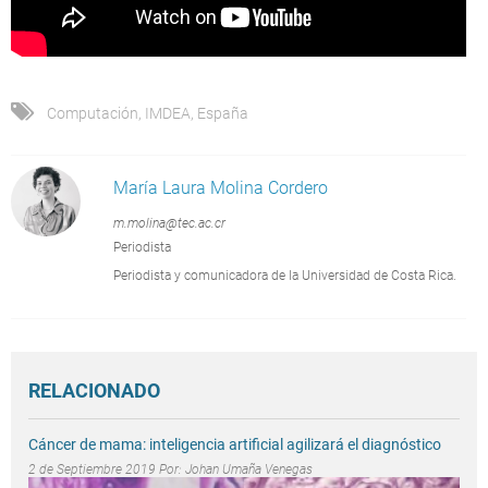
Computación
,
IMDEA
,
España
María Laura Molina Cordero
m.molina@tec.ac.cr
Periodista
Periodista y comunicadora de la Universidad de Costa Rica.
RELACIONADO
Cáncer de mama: inteligencia artificial agilizará el diagnóstico
2 de Septiembre 2019 Por:
Johan Umaña Venegas