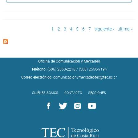
Páginas
1
2
3
4
5
6
7
siguiente ›
última »
Oficina de Comunicación y Mercadeo
Teléfono:
(506) 2550-2218
/
(506) 2550-9194
Correo electrónico:
comunicacionymercadeotec@tec.ac.cr
QUIÉNES SOMOS
CONTACTO
SECCIONES