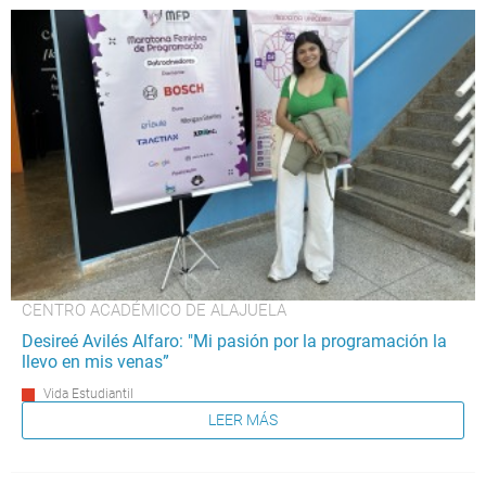
CENTRO ACADÉMICO DE ALAJUELA
Desireé Avilés Alfaro: "Mi pasión por la programación la
llevo en mis venas”
Vida Estudiantil
LEER MÁS