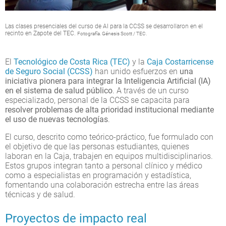
Las clases presenciales del curso de AI para la CCSS se desarrollaron en el
recinto en Zapote del TEC.
Fotografía. Génesis Scott / TEC.
El
Tecnológico de Costa Rica (TEC)
y la
Caja Costarricense
de Seguro Social (CCSS)
han unido esfuerzos en
una
iniciativa pionera para integrar la Inteligencia Artificial (IA)
en el sistema de salud público
. A través de un curso
especializado, personal de la CCSS se capacita para
resolver problemas de alta prioridad institucional mediante
el uso de nuevas tecnologías
.
El curso, descrito como teórico-práctico, fue formulado con
el objetivo de que las personas estudiantes, quienes
laboran en la Caja, trabajen en equipos multidisciplinarios.
Estos grupos integran tanto a personal clínico y médico
como a especialistas en programación y estadística,
fomentando una colaboración estrecha entre las áreas
técnicas y de salud.
Proyectos de impacto real