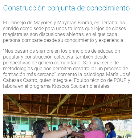
Construcción conjunta de conocimiento
El Consejo de Mayores y Mayoras Brörán, en Térraba, ha
servido como sede para unos talleres que lejos de clases
magistrales son discusiones abiertas, en el que cada
persona comparte desde su conocimiento y experiencia.
“Nos basamos siempre en los principios de educación
popular y construcción colectiva, también desde
perspectivas de género comunitario. Son una serie de
metodologías que nos permiten desarrollar un proceso de
formación más cercano”, comentó la psicóloga María José
Cabezas Castro, quien integra el Equipo técnico de POUP y
labora en el programa Kioscos Socioambientales.