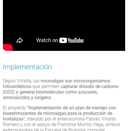
Implementación
Según Villalta, las
microalgas son microorganismos
fotosintéticos
que permiten
capturar dióxido de carbono
(CO2) y generar biomoléculas como azúcares,
aminoácidos y oxígeno
.
El proyecto
"Implementación de un plan de manejo con
bioestimulantes de microalgas para la producción de
hortalizas",
liderado por el extensionista Fabián Villalta
Romero y con el apoyo de Francinie Murillo Vega, ambos
extensionistas de la Escuela de Biología, consiste