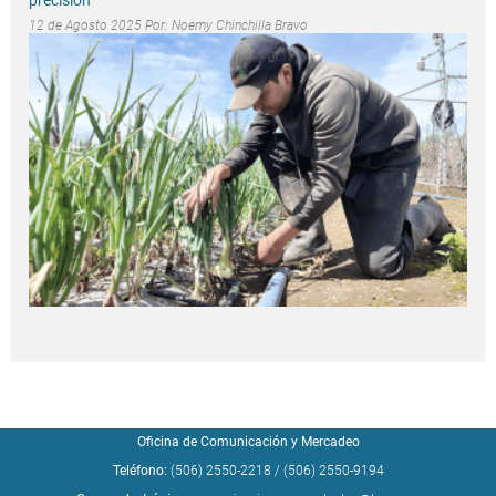
12 de Agosto 2025 Por:
Noemy Chinchilla Bravo
Oficina de Comunicación y Mercadeo
Teléfono:
(506) 2550-2218
/
(506) 2550-9194