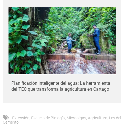
Planificación inteligente del agua: La herramienta
del TEC que transforma la agricultura en Cartago
Extensión
,
Escuela de Biología
,
Microalgas
,
Agricultura
,
Ley del
Cemento