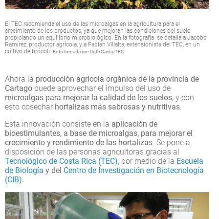
El TEC recomienda el uso de las microalgas en la agricultura para el
crecimiento de los productos, ya que mejoran las condiciones del suelo
propiciando un equilibrio microbiológico. En la fotografía se detalla a Jacobo
Ramírez, productor agrícola, y a Fabián Villalta, extensionista del TEC, en un
cultivo de brócoli.
.
Foto tomada por Ruth Garita/TEC
Ahora la
producción agrícola orgánica de la provincia de
Cartago
puede aprovechar el impulso del uso de
microalgas para mejorar la calidad de los suelos,
y con
esto cosechar
hortalizas más sabrosas y nutritivas
.
Esta innovación consiste en la
aplicación de
bioestimulantes, a base de microalgas, para mejorar el
crecimiento y rendimiento de las hortalizas
. Se pone a
disposición de las personas agricultoras gracias al
Tecnológico de Costa Rica (TEC)
, por medio de la
Escuela
de Biología
y del
Centro de Investigación en Biotecnología
(CIB)
.