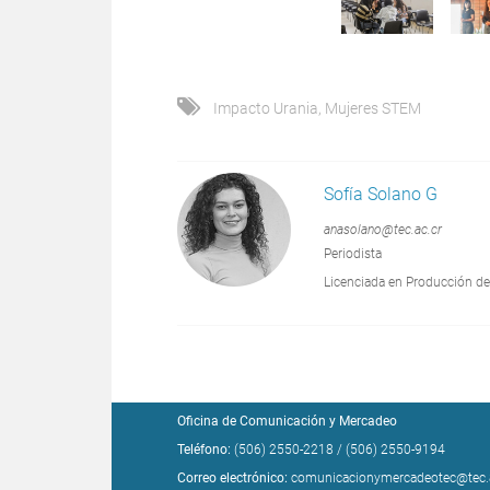
Impacto Urania
,
Mujeres STEM
Sofía Solano G
anasolano@tec.ac.cr
Periodista
Licenciada en Producción de
Oficina de Comunicación y Mercadeo
Teléfono:
(506) 2550-2218
/
(506) 2550-9194
Correo electrónico:
comunicacionymercadeotec@tec.a