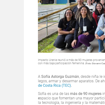
Impacto Urania reunió a más de 90 mujeres provenient
con más baja participación femenina.
(Foto: Giovanni Cast
A
Sofía Astorga Guzmán
, desde niña le 
legos, armar y desarmar aparatos. De ah
de Costa Rica (TEC)
.
Sofía es una de las
más de 90 mujeres
i
e
spacio que fomentan una mayor particip
la tecnología, la ingeniería y la matemát