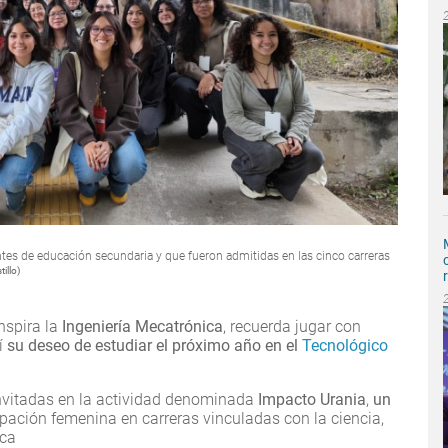
es de educación secundaria y que fueron admitidas en las cinco carreras
illo)
inspira la
Ingeniería Mecatrónica
, recuerda jugar con
í
su deseo de estudiar el próximo año en el
Tecnológico
nvitadas en la actividad denominada
Impacto Urania
,
un
ación femenina en carreras vinculadas con la ciencia,
ica