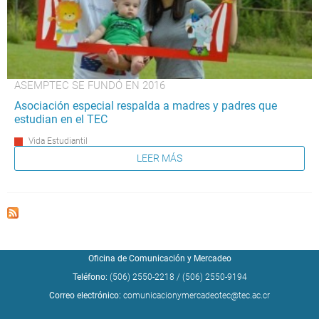
ASEMPTEC SE FUNDÓ EN 2016
Asociación especial respalda a madres y padres que
estudian en el TEC
Vida Estudiantil
LEER MÁS
Oficina de Comunicación y Mercadeo
Teléfono:
(506) 2550-2218
/
(506) 2550-9194
Correo electrónico:
comunicacionymercadeotec@tec.ac.cr