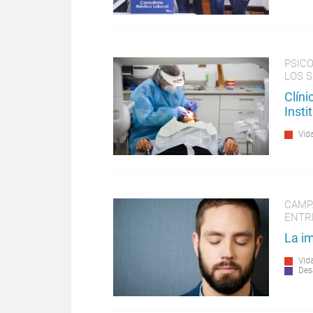
PSIC
LOS S
Clín
Insti
Vida
CAMP
ENTR
La im
Vida
Des