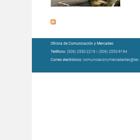
Oficina de Comunicación y Mercadeo
Teléfono:
(506) 2550-2218
/
(506) 2550-9194
Correo electrónico:
comunicacionymercadeotec@tec.a