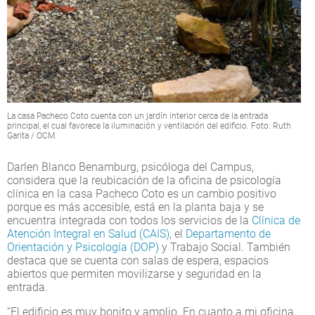
La casa Pacheco Coto cuenta con un jardín interior cerca de la entrada
principal, el cual favorece la iluminación y ventilación del edificio. Foto: Ruth
Garita / OCM.
Darlen Blanco Benamburg, psicóloga del Campus,
considera que la reubicación de la oficina de psicología
clínica en la casa Pacheco Coto es un cambio positivo
porque es más accesible, está en la planta baja y se
encuentra integrada con todos los servicios de la
Clínica de
Atención Integral en Salud (CAIS)
, el
Departamento de
Orientación y Psicología (DOP)
y Trabajo Social. También
destaca que se cuenta con salas de espera, espacios
abiertos que permiten movilizarse y seguridad en la
entrada.
“El edificio es muy bonito y amplio. En cuanto a mi oficina,