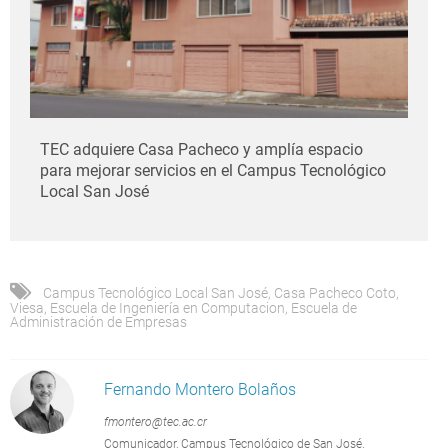
TEC adquiere Casa Pacheco y amplía espacio
para mejorar servicios en el Campus Tecnológico
Local San José
Campus Tecnológico Local San José
,
Casa Pacheco Coto
,
Viesa
,
Escuela de Ingeniería en Computacion
,
Escuela de
Administración de Empresas
Fernando Montero Bolaños
fmontero@tec.ac.cr
Comunicador, Campus Tecnológico de San José.