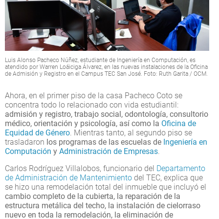
Luis Alonso Pacheco Núñez, estudiante de Ingeniería en Computación, es
atendido por Warren Loáiciga Álvarez, en las nuevas instalaciones de la Oficina
de Admisión y Registro en el Campus TEC San José. Foto: Ruth Garita / OCM.
Ahora, en el primer piso de la casa Pacheco Coto se
concentra todo lo relacionado con vida estudiantil:
admisión y registro, trabajo social, odontología, consultorio
médico, orientación y psicología, así como la
Oficina de
Equidad de Género
. Mientras tanto, al segundo piso se
trasladaron
los programas de las escuelas de
Ingeniería en
Computación
y
Administración de Empresas
.
Carlos Rodríguez Villalobos, funcionario del
Departamento
de Administración de Mantenimiento
del TEC, explica que
se hizo una remodelación total del inmueble que incluyó el
cambio completo de la cubierta, la reparación de la
estructura metálica del techo, la instalación de cielorraso
nuevo en toda la remodelación, la eliminación de