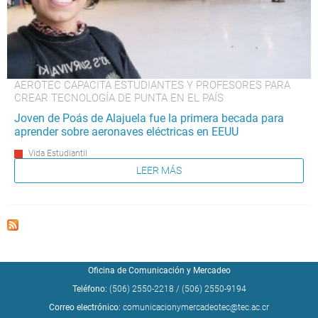
AEROTEC CAPACITA ESTUDIANTES Y PROFESORES PARA
CREAR TECNOLOGÍA DE PUNTA EN EL PAÍS
Joven de Poás de Alajuela fue la primera becada para
aprender sobre aeronaves eléctricas en EEUU
Vida Estudiantil
LEER MÁS
Oficina de Comunicación y Mercadeo
Teléfono:
(506) 2550-2218
/
(506) 2550-9194
Correo electrónico:
comunicacionymercadeotec@tec.ac.cr