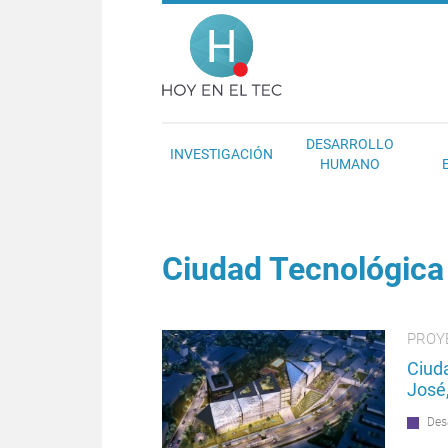
Pasar al contenido principal
Hoy en el T
DESARROLLO
INVESTIGACIÓN
HUMANO
Ciudad Tecnológica
PROY
Ciud
José,
Des