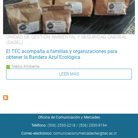
UNIDAD DE GESTIÓN AMBIENTAL Y SEGURIDAD LABORAL
(GASEL)
El TEC acompaña a familias y organizaciones para
obtener la Bandera Azul Ecológica
Medio Ambiente
LEER MÁS
Oficina de Comunicación y Mercadeo
Teléfono:
(506) 2550-2218
/
(506) 2550-9194
Correo electrónico:
comunicacionymercadeotec@tec.ac.cr