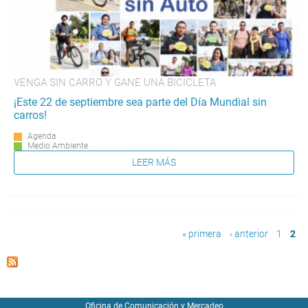
VENGA SIN CARRO Y GANE UNA BICICLETA
¡Este 22 de septiembre sea parte del Día Mundial sin
carros!
Agenda
Medio Ambiente
LEER MÁS
Páginas
« primera
‹ anterior
1
2
Oficina de Comunicación y Mercadeo