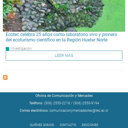
Ecotec celebra 25 años como laboratorio vivo y pionero
del ecoturismo científico en la Región Huetar Norte
Investigación
LEER MÁS
Oficina de Comunicación y Mercadeo
Teléfono:
(506) 2550-2218
/
(506) 2550-9194
Correo electrónico:
comunicacionymercadeotec@tec.ac.cr
QUIÉNES SOMOS
CONTACTO
SECCIONES