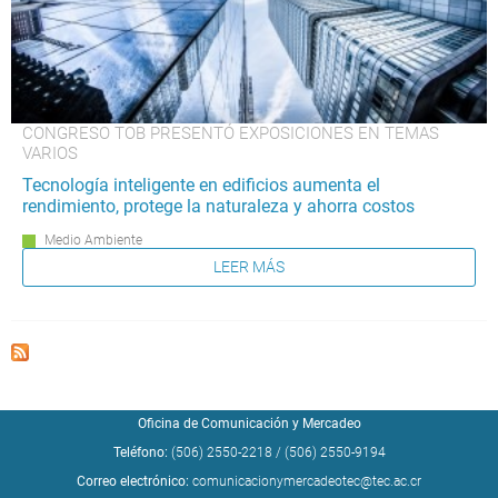
CONGRESO TOB PRESENTÓ EXPOSICIONES EN TEMAS
VARIOS
Tecnología inteligente en edificios aumenta el
rendimiento, protege la naturaleza y ahorra costos
Medio Ambiente
LEER MÁS
Oficina de Comunicación y Mercadeo
Teléfono:
(506) 2550-2218
/
(506) 2550-9194
Correo electrónico:
comunicacionymercadeotec@tec.ac.cr