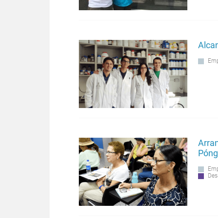
Alca
Emp
Arra
Pónga
Emp
Des