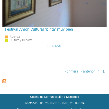
Festival Amón Cultural “pinta” muy bien
Agenda
Cultura y Deporte
LEER MÁS
Páginas
« primera
‹ anterior
1
2
Oficina de Comunicación y Mercadeo
Teléfono:
(506) 2550-2218
/
(506) 2550-9194