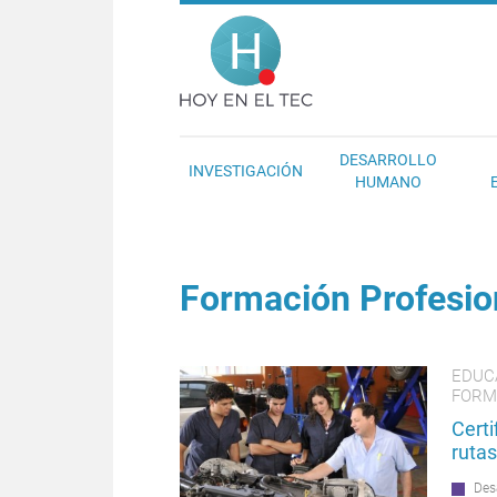
Pasar al contenido principal
Hoy en el T
DESARROLLO
INVESTIGACIÓN
HUMANO
Formación Profesio
EDUC
FORM
Cert
rutas
Des