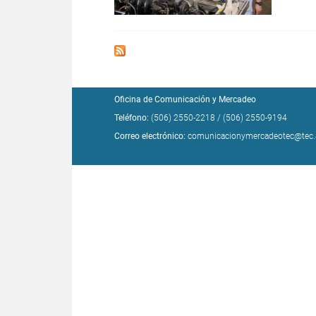
Oficina de Comunicación y Mercadeo
Teléfono:
(506) 2550-2218
/
(506) 2550-9194
Correo electrónico:
comunicacionymercadeotec@tec.a