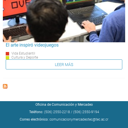
El arte inspiró videojuegos
Vida Estudiantil
Cultura y Deporte
LEER MÁS
Oficina de Comunicación y Mercadeo
Teléfono:
(506) 2550-2218
/
(506) 2550-9194
Correo electrónico:
comunicacionymercadeotec@tec.ac.cr