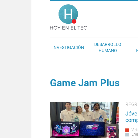
Pasar al contenido principal
Hoy en el T
DESARROLLO
INVESTIGACIÓN
HUMANO
Game Jam Plus
REGR
Jóve
comp
Vida
Emp