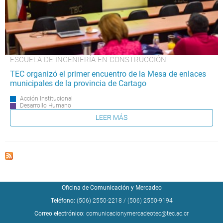
ESCUELA DE INGENIERÍA EN CONSTRUCCIÓN
TEC organizó el primer encuentro de la Mesa de enlaces
municipales de la provincia de Cartago
Acción Institucional
Desarrollo Humano
LEER MÁS
Oficina de Comunicación y Mercadeo
Teléfono:
(506) 2550-2218
/
(506) 2550-9194
Correo electrónico:
comunicacionymercadeotec@tec.ac.cr