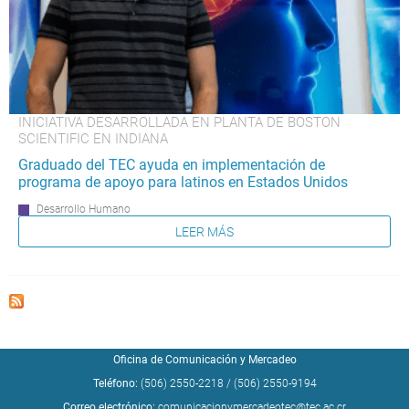
INICIATIVA DESARROLLADA EN PLANTA DE BOSTON
SCIENTIFIC EN INDIANA
Graduado del TEC ayuda en implementación de
programa de apoyo para latinos en Estados Unidos
Desarrollo Humano
LEER MÁS
Oficina de Comunicación y Mercadeo
Teléfono:
(506) 2550-2218
/
(506) 2550-9194
Correo electrónico:
comunicacionymercadeotec@tec.ac.cr