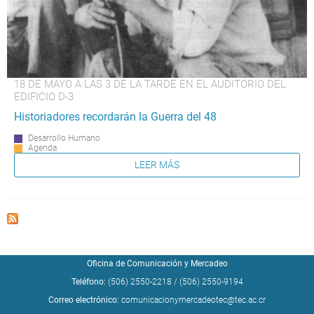
18 DE MAYO A LAS 3 DE LA TARDE EN EL AUDITORIO DEL
EDIFICIO D-3
Historiadores recordarán la Guerra del 48
Desarrollo Humano
Agenda
LEER MÁS
Oficina de Comunicación y Mercadeo
Teléfono:
(506) 2550-2218
/
(506) 2550-9194
Correo electrónico:
comunicacionymercadeotec@tec.ac.cr