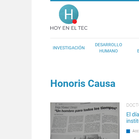
Pasar al contenido principal
Hoy en el T
DESARROLLO
INVESTIGACIÓN
HUMANO
Honoris Causa
DOCT
El d
insti
Acc