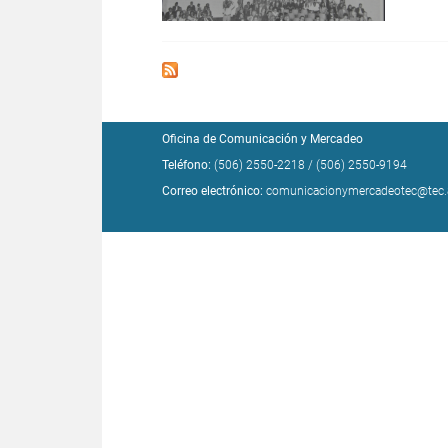
Oficina de Comunicación y Mercadeo
Teléfono:
(506) 2550-2218
/
(506) 2550-9194
Correo electrónico:
comunicacionymercadeotec@tec.a