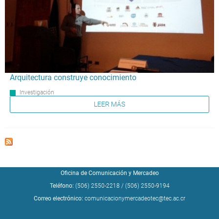
Arquitectura construye conocimiento
Investigación
LEER MÁS
Oficina de Comunicación y Mercadeo
Teléfono:
(506) 2550-2218
/
(506) 2550-9194
Correo electrónico:
comunicacionymercadeotec@tec.ac.cr