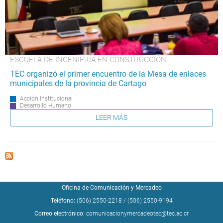
ESCUELA DE INGENIERÍA EN CONSTRUCCIÓN
TEC organizó el primer encuentro de la Mesa de enlaces
municipales de la provincia de Cartago
Acción Institucional
Desarrollo Humano
LEER MÁS
Oficina de Comunicación y Mercadeo
Teléfono:
(506) 2550-2218
/
(506) 2550-9194
Correo electrónico:
comunicacionymercadeotec@tec.ac.cr