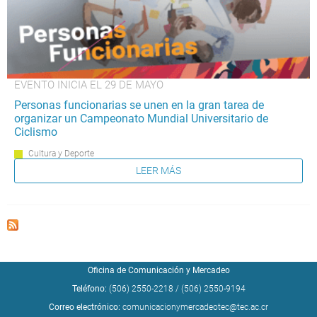
EVENTO INICIA EL 29 DE MAYO
Personas funcionarias se unen en la gran tarea de
organizar un Campeonato Mundial Universitario de
Ciclismo
Cultura y Deporte
LEER MÁS
Oficina de Comunicación y Mercadeo
Teléfono:
(506) 2550-2218
/
(506) 2550-9194
Correo electrónico:
comunicacionymercadeotec@tec.ac.cr