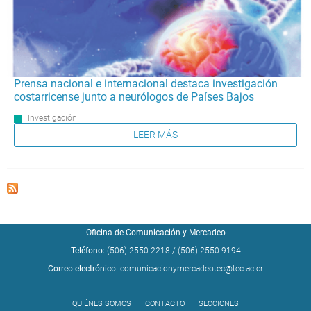
Prensa nacional e internacional destaca investigación
costarricense junto a neurólogos de Países Bajos
Investigación
LEER MÁS
Oficina de Comunicación y Mercadeo
Teléfono:
(506) 2550-2218
/
(506) 2550-9194
Correo electrónico:
comunicacionymercadeotec@tec.ac.cr
QUIÉNES SOMOS
CONTACTO
SECCIONES