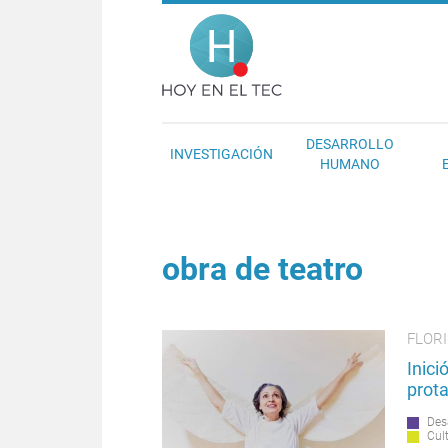
Pasar al contenido principal
Hoy en el T
DESARROLLO
INVESTIGACIÓN
HUMANO
obra de teatro
FLOR
Inici
prota
Des
Cul