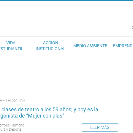
EC
VIDA
ACCIÓN
MEDIO AMBIENTE
EMPREND
ESTUDIANTIL
INSTITUCIONAL
IBETH SALAS
ó clases de teatro a los 59 años; y hoy es la
gonista de “Mujer con alas”
arrollo Humano
LEER MÁS
tura y Deporte