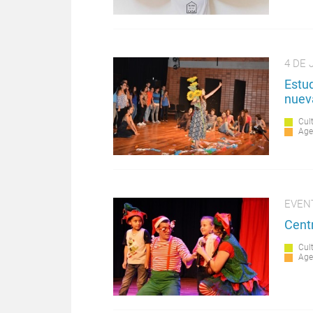
4 DE 
Estu
nuev
Cul
Age
EVEN
Centr
Cul
Age