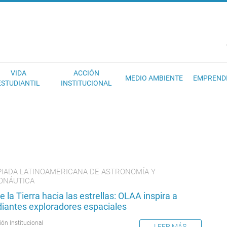
EC
VIDA
ACCIÓN
MEDIO AMBIENTE
EMPREND
ESTUDIANTIL
INSTITUCIONAL
PIADA LATINOAMERICANA DE ASTRONOMÍA Y
ONÁUTICA
 la Tierra hacia las estrellas: OLAA inspira a
diantes exploradores espaciales
ión Institucional
LEER MÁS