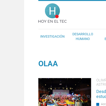
Pasar al contenido principal
Hoy en el T
DESARROLLO
INVESTIGACIÓN
HUMANO
OLAA
OLIM
ASTR
Desde
estu
Acc