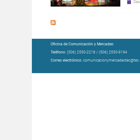
Des
Oficina de Comunicación y Mercadeo
Teléfono:
(506) 2550-2218
/
(506) 2550-9194
Correo electrónico:
comunicacionymercadeotec@tec.a