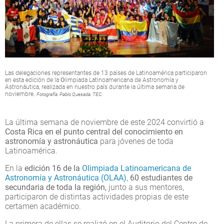
Las delegaciones representantes de 13 países de Latinoamérica participaron
en esta edición de la
O
limpiada Latinoamericana de Astronomía y
Astronáutica, realizada en nuestro país durante la última semana de
noviembre.
Fotografía: Pablo Quesada. TEC.
La última semana de noviembre de este 2024 convirtió a
Costa Rica en el punto central del conocimiento en
astronomía y astronáutica
para jóvenes de toda
Latinoamérica.
En la
edición 16 de la
Olimpiada Latinoamericana de
Astronomía y Astronáutica (OLAA)
,
60 estudiantes de
secundaria de toda la región,
junto a sus mentores,
participaron de distintas actividades propias de este
certamen académico.
La primera de ellas se realizó en el Auditorio del Centro de