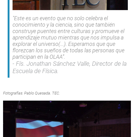
"Este es un evento que no solo celebra el
conocimiento y la ciencia, sino que también
construye puentes entre culturas y promueve el
aprendizaje mutuo mientras que nos impulsa a
explorar el universo(...). Esperamos que que
florezcan los sueños de todas las personas que
participan en la OLAA”.
Fís. Jonathan Sánchez Valle, Director de la
Escuela de Física.
Fotografías: Pablo Quesada. TEC.