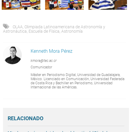
OLAA
,
Olimpiada Latinoamericana de Astronomía y
Astronáutica
,
Escuela de Física
,
Astronomía
Kenneth Mora Pérez
kmora@tec.ac.cr
Comunicador
Máster en Periodismo Digital, Universidad de Guadalajara,
México. Licenciado en Comunicación, Universidad Federada
de Costa Rica y Bachiller en Periodismo, Universidad
Internacional de las Américas.
RELACIONADO