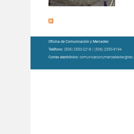
Oficina de Comunicación y Mercadeo
Teléfono:
(506) 2550-2218
/
(506) 2550-9194
Correo electrónico:
comunicacionymercadeotec@tec.a