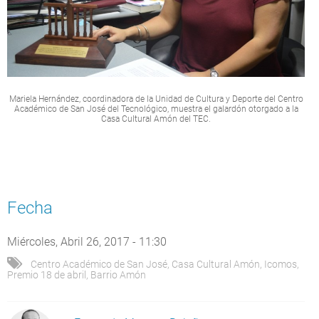
Mariela Hernández, coordinadora de la Unidad de Cultura y Deporte del Centro
Académico de San José del Tecnológico, muestra el galardón otorgado a la
Casa Cultural Amón del TEC.
Fecha
Miércoles, Abril 26, 2017 - 11:30
Centro Académico de San José
,
Casa Cultural Amón
,
Icomos
,
Premio 18 de abril
,
Barrio Amón