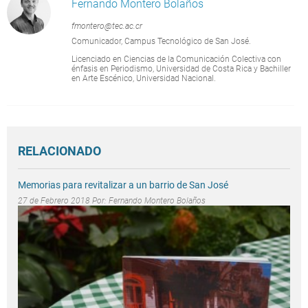
Fernando Montero Bolaños
fmontero@tec.ac.cr
Comunicador, Campus Tecnológico de San José.
Licenciado en Ciencias de la Comunicación Colectiva con
énfasis en Periodismo, Universidad de Costa Rica y Bachiller
en Arte Escénico, Universidad Nacional.
RELACIONADO
Memorias para revitalizar a un barrio de San José
27 de Febrero 2018 Por:
Fernando Montero Bolaños