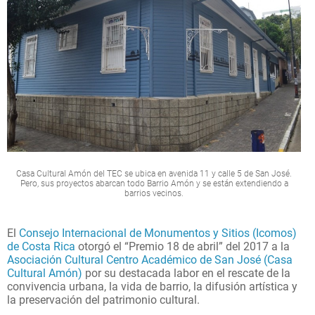
Casa Cultural Amón del TEC se ubica en avenida 11 y calle 5 de San José.
Pero, sus proyectos abarcan todo Barrio Amón y se están extendiendo a
barrios vecinos.
El
Consejo Internacional de Monumentos y Sitios (Icomos)
de Costa Rica
otorgó el “Premio 18 de abril” del 2017 a la
Asociación Cultural Centro Académico de San José (Casa
Cultural Amón)
por su destacada labor en el rescate de la
convivencia urbana, la vida de barrio, la difusión artística y
la preservación del patrimonio cultural.