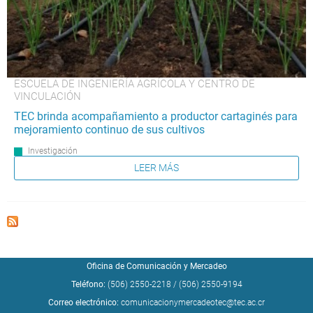
ESCUELA DE INGENIERÍA AGRÍCOLA Y CENTRO DE
VINCULACIÓN
TEC brinda acompañamiento a productor cartaginés para
mejoramiento continuo de sus cultivos
Investigación
LEER MÁS
Oficina de Comunicación y Mercadeo
Teléfono:
(506) 2550-2218
/
(506) 2550-9194
Correo electrónico:
comunicacionymercadeotec@tec.ac.cr