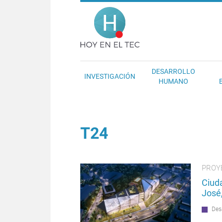
Pasar al contenido principal
Hoy en el T
DESARROLLO
INVESTIGACIÓN
HUMANO
T24
PROY
Ciud
José,
Des