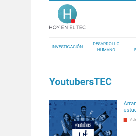
Pasar al contenido principal
Hoy en el T
DESARROLLO
INVESTIGACIÓN
HUMANO
YoutubersTEC
Arra
estud
Vida