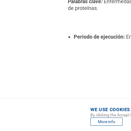
Palabras clave:
Enfermedade
de proteínas.
Periodo de ejecución:
En
WE USE COOKIES
By clicking the Accept
FO
MAPA
More info
ME