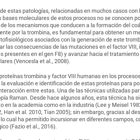
de estas patologías, relacionadas en muchos casos con 
as bases moleculares de estos procesos no se conocen p
de los mecanismos que conducen a la formación del coág
nte por la trombina, es fundamental para obtener un m
atofisiológicos asociados con la generación de este trom
tar las consecuencias de las mutaciones en el factor VIII,
s presentes en el gen F8) y avanzar hacia el tratamiento
res (Vencesla et al., 2008).
 proteínas trombina y factor VIII humanas en los proceso
la evaluación e identificación de estas proteínas para 
eracción entre estas. Una de las técnicas utilizadas para
opía Raman. Desde hace algunos años, esta técnica ha sid
to en la academia como en la industria (Lee y Meisel 1982
Han et al. 2010, Tian 2005); sin embargo, gracias al desa
 lo cual ha permitido incursionar en diferentes campos, c
ico (Fazio et al., 2016).