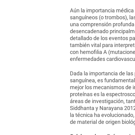
Aún la importancia médica 
sanguíneos (o trombos), l
una comprensión profunda 
desencadenado principalme
detallado de los eventos p
también vital para interpre
con hemofilia A (mutacione
enfermedades cardiovascula
Dada la importancia de las
sanguínea, es fundamental 
mejor los mecanismos de int
proteínas es la espectrosc
áreas de investigación, tan
Siddhanta y Narayana 2012, 
la técnica ha evolucionado,
de material de origen biológ