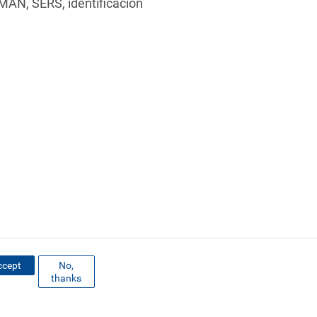
MAN, SERS, identificación
ccept
No,
thanks
ENOS