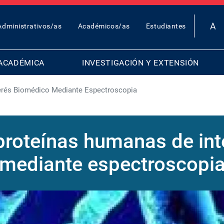
OP
Administrativos/as
Académicos/as
Estudiantes
AR
ENU
ACADÉMICA
INVESTIGACIÓN Y EXTENSIÓN
erés Biomédico Mediante Espectroscopia
proteínas humanas de in
mediante espectroscopi