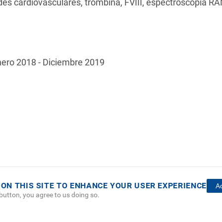
s cardiovasculares, trombina, FVIII, espectroscopia RA
ero 2018 - Diciembre 2019
 ON THIS SITE TO ENHANCE YOUR USER EXPERIENCE
A
 button, you agree to us doing so.
OTER
 DEL SITIO
DIRECTORIO
SEDES
EMPLEO
CONTÁCT
NU