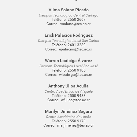
Vilma Solano Picado
Campus Tecnológico Central Cartago
Teléfono:
2550 2667
Correo:
vsolano@tec.ac.cr
Erick Palacios Rodríguez
Campus Tecnológico Local San Carlos
Teléfono:
2401 3289
Correo:
epalacios@tec.ac.cr
Warren Loáiciga Álvarez
Campus Tecnológico Local San José
Teléfono:
2550 9106
Correo:
wloaiciga@tec.ac.cr
Anthony Ulloa Acuña
Centro Académico de Alajuela
Teléfono:
2550 9483
Correo:
afulloa@tec.ac.cr
Marilyn Jiménez Segura
Centro Académico de Limón
Teléfono:
2550 9173
Correo:
ma.jimenez@tec.ac.cr