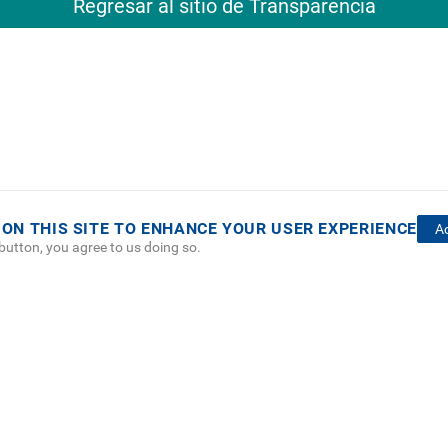
Regresar al sitio de Transparencia
 ON THIS SITE TO ENHANCE YOUR USER EXPERIENCE
A
 button, you agree to us doing so.
OTER
 DEL SITIO
DIRECTORIO
SEDES
EMPLEO
CONTÁCT
NU
Políticas de Privacidad
|
Accesibilidad
|
Administrador
|
Soporte Web
Teléfono: (506) 2552-5333 /
Teléfono de emergencia
© Tecnológico de Costa Rica, Costa Rica 2026