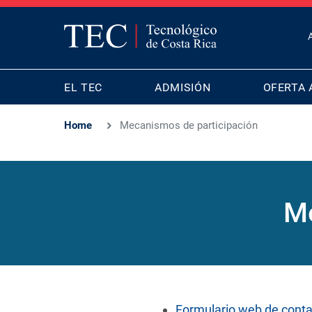
T
B
MAIN
M
EL TEC
ADMISIÓN
OFERTA 
NAVIGATION
Home
Mecanismos de participación
Me
Formulario web de cont