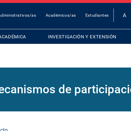
OP
Administrativos/as
Académicos/as
Estudiantes
AR
ENU
ACADÉMICA
INVESTIGACIÓN Y EXTENSIÓN
canismos de participac
acto