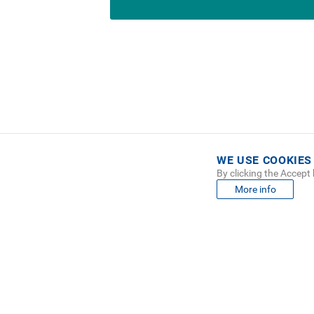
WE USE COOKIES
By clicking the Accept
FO
MAPA
More info
ME