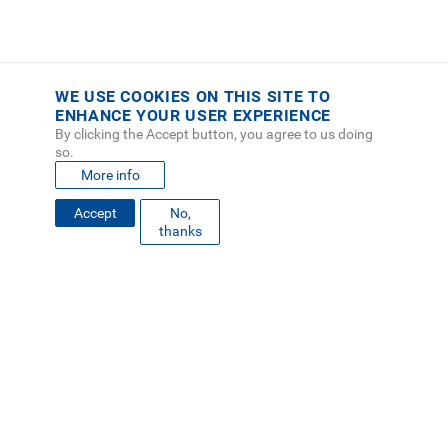
WE USE COOKIES ON THIS SITE TO
ENHANCE YOUR USER EXPERIENCE
By clicking the Accept button, you agree to us doing
so.
More info
Accept
No,
thanks
FOOTER
MAPA DEL SITIO
DIRECTORIO
SEDES
EMPLEO
MENU
CONTÁCTENOS
Políticas de Privacidad
|
Accesibilidad
|
Administrador
|
Soporte Web
Teléfono: (506) 2552-5333 /
Teléfono de emergencia
SOCIAL
MENU