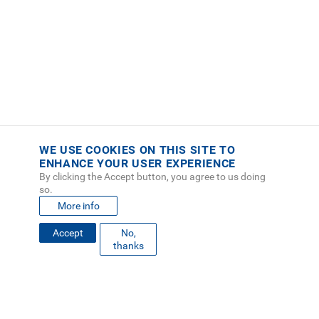
WE USE COOKIES ON THIS SITE TO
ENHANCE YOUR USER EXPERIENCE
By clicking the Accept button, you agree to us doing
so.
More info
Accept
No,
FOOTER
thanks
MAPA DEL SITIO
DIRECTORIO
SEDES
EMPLEO
MENU
CONTÁCTENOS
Políticas de Privacidad
|
Accesibilidad
|
Administrador
|
Soporte Web
Teléfono: (506) 2552-5333 /
Teléfono de emergencia