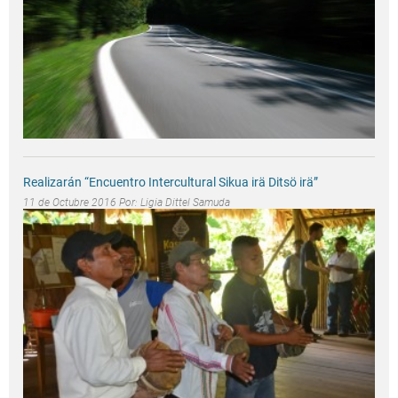
Realizarán “Encuentro Intercultural Sikua irä Ditsö irä”
11 de Octubre 2016 Por:
Ligia Dittel Samuda