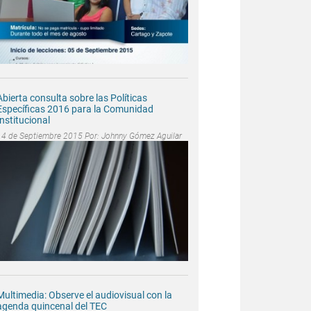
Abierta consulta sobre las Políticas
Específicas 2016 para la Comunidad
Institucional
14 de Septiembre 2015 Por:
Johnny Gómez Aguilar
Multimedia: Observe el audiovisual con la
agenda quincenal del TEC