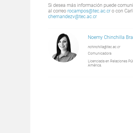
Si desea más información puede comuni
al correo
rocampos@tec.ac.cr
o con Carl
chernandezv@tec.ac.cr
Noemy Chinchilla Br
nchinchilla@tec.ac.cr
Comunicadora
Licenciada en Relaciones Pú
América.