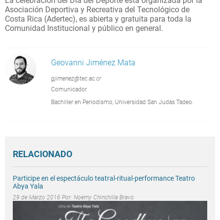
La celebración del Día del Deporte está organizada por l
a
Asociación Deportiva y Recreativa del Tecnológico de
C
osta Rica (Adertec), es abierta y gratuita para toda la
Comunidad Institucional y público en general.
Geovanni Jiménez Mata
gjimenez@tec.ac.cr
Comunicador
Bachiller en Periodismo, Universidad San Judas Tadeo.
RELACIONADO
Participe en el espectáculo teatral-ritual-performance Teatro
Abya Yala
29 de Marzo 2016 Por:
Noemy Chinchilla Bravo