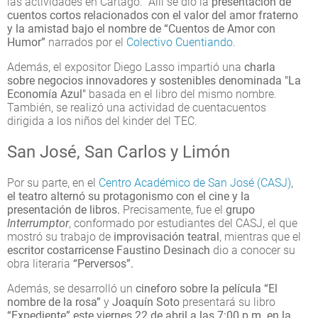
las actividades en Cartago. Allí se dio la
presentación de
cuentos cortos relacionados con el valor del amor fraterno
y la amistad bajo el nombre de “Cuentos de Amor con
Humor”
narrados por el
Colectivo Cuentiando
.
Además, el expositor Diego Lasso impartió una
charla
sobre negocios innovadores y sostenibles denominada "La
Economía Azul"
basada en el libro del mismo nombre.
También, se realizó una actividad de cuentacuentos
dirigida a los niños del kinder del TEC.
San José, San Carlos y Limón
Por su parte, en el
Centro Académico de San José (CASJ)
,
el teatro alternó su protagonismo con el cine y la
presentación de libros.
Precisamente, fue el
grupo
Interrumptor
, conformado por estudiantes del CASJ, el que
mostró su trabajo de
improvisación teatral
, mientras que el
escritor costarricense Faustino Desinach
dio a conocer su
obra literaria
“Perversos”.
Además, se desarrolló un
cineforo sobre la película “El
nombre de la rosa”
y
Joaquín Soto
presentará su libro
“Expediente” este viernes 22 de abril a las 7:00 p.m. en la