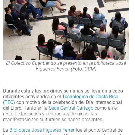
El Colectivo Cuentiando se presentó en la biblioteca José
Figuerres Ferrer.
(Foto: OCM)
Durante esta y las próximas semanas se llevarán a cabo
diferentes actividades en el
Tecnológico de Costa Rica
(TEC)
con motivo de la celebración del Día Internacional
del Libro
. Tanto en la
Sede Central Cartago
como en el
resto de las sedes y centros académicos, las
manifestaciones culturales se hacen presentes.
La
Biblioteca José Figueres Ferrer
fue el punto central de