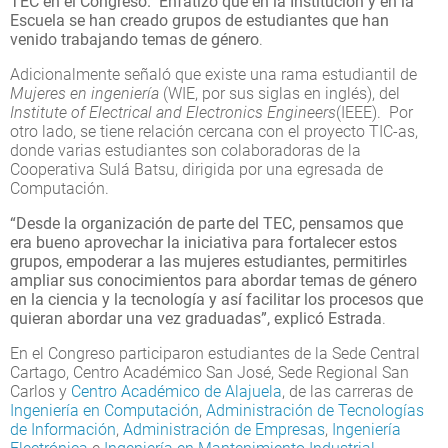
TEC en el Congreso. Enfatizó que
en la Institución y en la
Escuela se han creado grupos de estudiantes que han
venido trabajando temas de género
.
Adicionalmente señaló que existe una rama estudiantil de
Mujeres en ingeniería
(WIE, por sus siglas en inglés), del
Institute of Electrical and Electronics Engineers
(IEEE). Por
otro lado, se tiene relación cercana con el proyecto TIC-as,
donde varias estudiantes son colaboradoras de la
Cooperativa Sulá Batsu, dirigida por una egresada de
Computación.
“Desde la organización de parte del TEC, pensamos que
era bueno aprovechar la iniciativa para fortalecer estos
grupos, empoderar a las mujeres estudiantes, permitirles
ampliar sus conocimientos para abordar temas de género
en la ciencia y la tecnología y así facilitar los procesos que
quieran abordar una vez graduadas”, explicó Estrada
.
En el Congreso participaron estudiantes de la Sede Central
Cartago, Centro Académico San José, Sede Regional San
Carlos y
Centro Académico de Alajuela
, de las carreras de
Ingeniería en Computación
,
Administración de Tecnologías
de Información
,
Administración de Empresas
,
Ingeniería