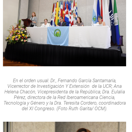
En el orden usual: Dr., Fernando García Santamaría,
Vicerrector de Investigación Y Extensión de la UCR; Ana
Helena Chacón, Vicepresidenta de la República; Dra. Eulalia
Pérez, directora de la Red Iberoamericana Ciencia,
Tecnología y Género y la Dra. Teresita Cordero, coordinadora
del XI Congreso. (Foto Ruth Garita/ OCM).