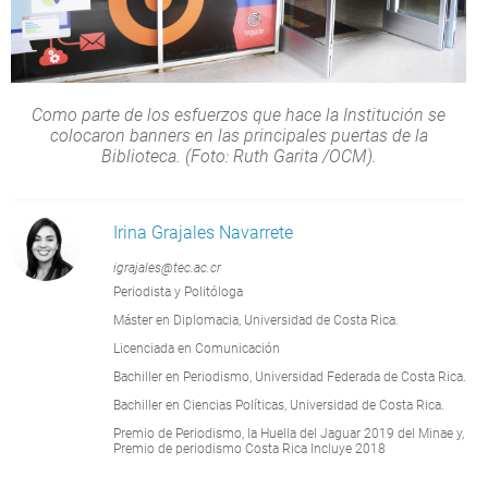
Como parte de los esfuerzos que hace la Institución se
colocaron banners en las principales puertas de la
Biblioteca. (Foto: Ruth Garita /OCM).
Irina Grajales Navarrete
igrajales@tec.ac.cr
Periodista y Politóloga
Máster en Diplomacia, Universidad de Costa Rica.
Licenciada en Comunicación
Bachiller en Periodismo, Universidad Federada de Costa Rica.
Bachiller en Ciencias Políticas, Universidad de Costa Rica.
Premio de Periodismo, la Huella del Jaguar 2019 del Minae y,
Premio de periodismo Costa Rica Incluye 2018