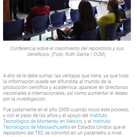
Conferencia sobre el crecimiento del repositorio y sus
beneficios. (Foto: Ruth Garita / OCM).
A ello se le debe sumar, las ventajas que tiene, ya que toda
la información puede ser difundida al mundo de la
producción científica y académica; aparecer en directorios
nacionales e internacionales; así como aumentar el deseo
por la investigación.
Fue justamente en el año 2000 cuando inició este proceso,
y con el paso de los años y el apoyo del
Instituto
Tecnológico de Monterrey en México
, y el
Instituto
Tecnológico de Massachusetts
en Estados Unidos que el
repositorio del TEC se convirtió en un parámetro a nivel