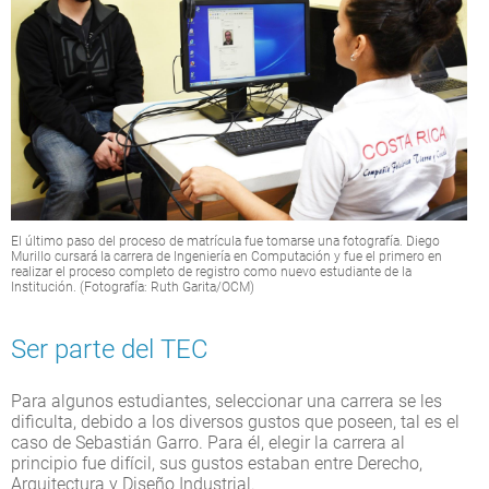
El último paso del proceso de matrícula fue tomarse una fotografía. Diego
Murillo cursará la carrera de Ingeniería en Computación y fue el primero en
realizar el proceso completo de registro como nuevo estudiante de la
Institución. (Fotografía: Ruth Garita/OCM)
Ser parte del TEC
Para algunos estudiantes, seleccionar una carrera se les
dificulta, debido a los diversos gustos que poseen, tal es el
caso de Sebastián Garro. Para él, elegir la carrera al
principio fue difícil, sus gustos estaban entre Derecho,
Arquitectura y Diseño Industrial.