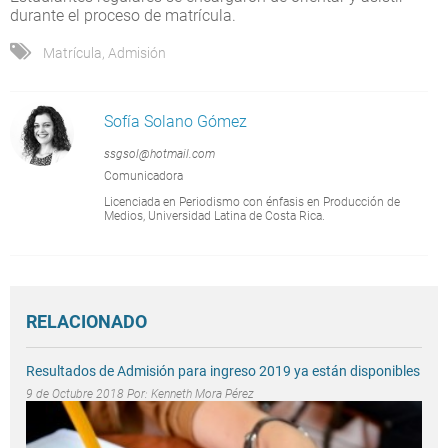
durante el proceso de matrícula.
Matrícula
,
Admisión
Sofía Solano Gómez
ssgsol@hotmail.com
Comunicadora
Licenciada en Periodismo con énfasis en Producción de
Medios, Universidad Latina de Costa Rica.
RELACIONADO
Resultados de Admisión para ingreso 2019 ya están disponibles
9 de Octubre 2018 Por:
Kenneth Mora Pérez